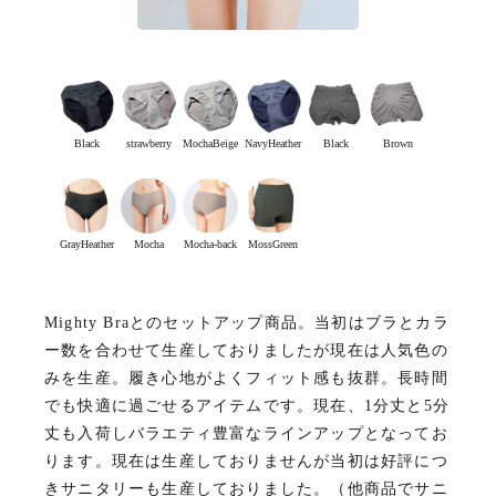
Black
strawberry
MochaBeige
NavyHeather
Black
Brown
GrayHeather
Mocha
Mocha-back
MossGreen
Mighty Braとのセットアップ商品。当初はブラとカラ
ー数を合わせて生産しておりましたが現在は人気色の
みを生産。履き心地がよくフィット感も抜群。長時間
でも快適に過ごせるアイテムです。現在、1分丈と5分
丈も入荷しバラエティ豊富なラインアップとなってお
ります。現在は生産しておりませんが当初は好評につ
きサニタリーも生産しておりました。（他商品でサニ