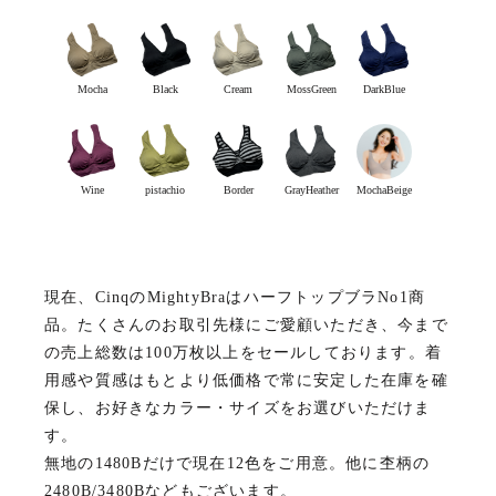
Mocha
Black
Cream
MossGreen
DarkBlue
Wine
pistachio
Border
GrayHeather
MochaBeige
現在、CinqのMightyBraはハーフトップブラNo1商
品。たくさんのお取引先様にご愛顧いただき、今まで
の売上総数は100万枚以上をセールしております。着
用感や質感はもとより低価格で常に安定した在庫を確
保し、お好きなカラー・サイズをお選びいただけま
す。
無地の1480Bだけで現在12色をご用意。他に杢柄の
2480B/3480Bなどもございます。